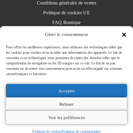
Conditions générales de ventes
Politique de cookies UE
FAQ Boutique
Avis clients
Gérer le consentement
Pour offrir les meilleures expériences, nous utilisons des technologies telles que
les cookies pour stocker et/ou accéder aux informations des appareils. Le fait de
Restons connectés !
consentir à ces technologies nous permettra de traiter des données telles que le
comportement de navigation ou les ID uniques sur ce site. Le fait de ne pas
consentir ou de retirer son consentement peut avoir un effet négatif sur certaines
caractéristiques et fonctions.
Accepter
Refuser
Voir les préférences
© 2025 Fanny Bompas – Tous droits réservés/All
rights reserved - SIRET : 794 235 879 00051 - Site
Politique de cookies
Politique de confidentialité
réalisé par
David Houdusse