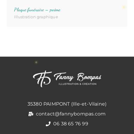
Plaque funéraire – poème
Illustration graphique
35380 PAIMPONT (Ille-et-Vilaine)
contact@fannybompas.com
06 38 65 76 99